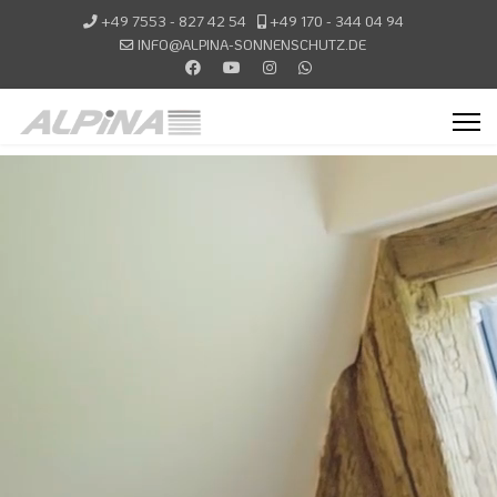
+49 7553 - 827 42 54
+49 170 - 344 04 94
INFO@ALPINA-SONNENSCHUTZ.DE