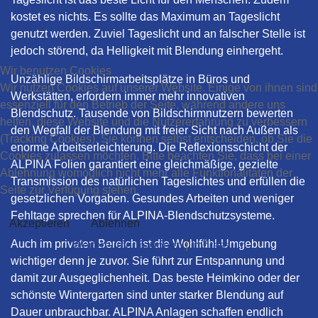
kostet es nichts. Es sollte das Maximum an Tageslicht
genutzt werden. Zuviel Tageslicht und an falscher Stelle ist
jedoch störend, da Helligkeit mit Blendung einhergeht.
Wir benutzen Cookies
Unzählige Bildschirmarbeitsplätze in Büros und
Wir nutzen Cookies auf unserer Website. Einige von ihnen sind
Werkstätten, erfordern immer mehr innovativen
essenziell für den Betrieb der Seite, während andere uns
Blendschutz. Tausende von Bildschirmnutzern bewerten
helfen, diese Website und die Nutzererfahrung zu verbessern
den Wegfall der Blendung mit freier Sicht nach Außen als
(Tracking Cookies). Sie können selbst entscheiden, ob Sie die
enorme Arbeitserleichterung. Die Reflexionsschicht der
Cookies zulassen möchten. Bitte beachten Sie, dass bei einer
ALPINA Folien garantiert eine gleichmäßige, gezielte
Ablehnung womöglich nicht mehr alle Funktionalitäten der
Transmission des natürlichen Tageslichtes und erfüllen die
Seite zur Verfügung stehen.
gesetzlichen Vorgaben. Gesundes Arbeiten und weniger
Fehltage sprechen für ALPINA-Blendschutzsysteme.
Akzeptieren
Ablehnen
Auch im privaten Bereich ist die Wohlfühl-Umgebung
Weitere Informationen
|
Impressum
wichtiger denn je zuvor. Sie führt zur Entspannung und
damit zur Ausgeglichenheit. Das beste Heimkino oder der
schönste Wintergarten sind unter starker Blendung auf
Dauer unbrauchbar. ALPINA Anlagen schaffen endlich