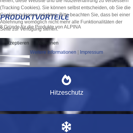
helfen, diese Website und die Nutzererfahrung zu verbessern
(Tracking Cookies). Sie können selbst entscheiden, ob Sie die
PRODUKTVORTEILE
Cookies zulassen möchten. Bitte beachten Sie, dass bei einer
Ablehnung womöglich nicht mehr alle Funktionalitäten der
8 Gründe für die Produkte von ALPINA
Seite zur Verfügung stehen.
Akzeptieren
Ablehnen
Weitere Informationen
|
Impressum
Hitzeschutz