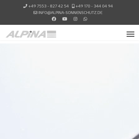
+49 7553 - 827 42 54
+49 170 - 344 04 94
INFO@ALPINA-SONNENSCHUTZ.DE