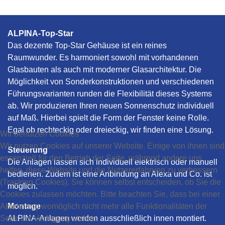
ALPINA-Top-Star
Das dezente Top-Star Gehäuse ist ein reines
Raumwunder. Es harmoniert sowohl mit vorhandenen
Glasbauten als auch mit moderner Glasarchitektur. Die
Möglichkeit von Sonderkonstruktionen und verschiedenen
Führungsvarianten runden die Flexibilität dieses Systems
ab. Wir produzieren Ihren neuen Sonnenschutz individuell
auf Maß. Hierbei spielt die Form der Fenster keine Rolle.
Egal ob rechteckig oder dreieckig, wir finden eine Lösung.
Wir benutzen Cookies
Wir nutzen Cookies auf unserer Website. Einige von ihnen sind
Steuerung
essenziell für den Betrieb der Seite, während andere uns
Die Anlagen lassen sich individuell elektrisch oder manuell
helfen, diese Website und die Nutzererfahrung zu verbessern
bedienen. Zudem ist eine Anbindung an Alexa und Co. ist
(Tracking Cookies). Sie können selbst entscheiden, ob Sie die
möglich.
Cookies zulassen möchten. Bitte beachten Sie, dass bei einer
Ablehnung womöglich nicht mehr alle Funktionalitäten der
Montage
Seite zur Verfügung stehen.
ALPINA-Anlagen werden ausschließlich innen montiert.